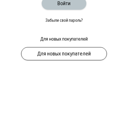
Забыли свой пароль?
Для новых покупателей
ОБУВЬ
СУМКИ
АКСЕССУАРЫ
НОВИНКИ
СКИДКИ
МУЖСКОЕ
Для новых покупателей
ЖЕНСКОЕ
БРЕНДЫ